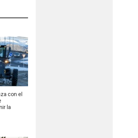
nza con el
e
ir la