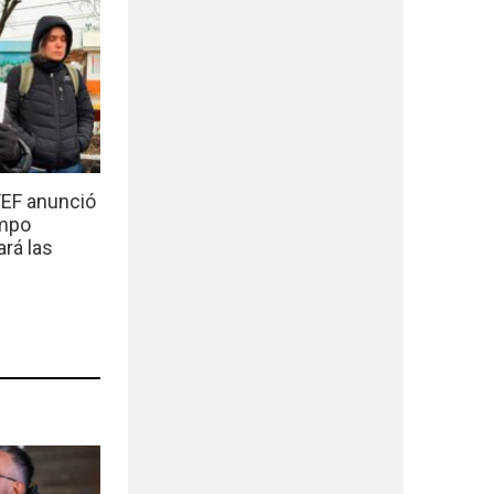
EF anunció
empo
ará las