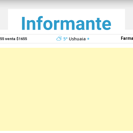
5°
Ushuaia
+
Farma
5 venta $1655