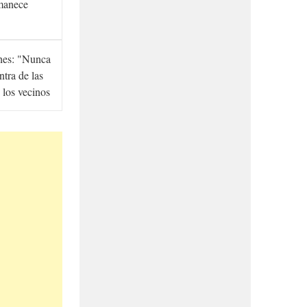
manece
hes: "Nunca
ntra de las
 los vecinos