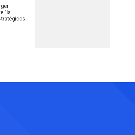
rger
e "la
stratégicos