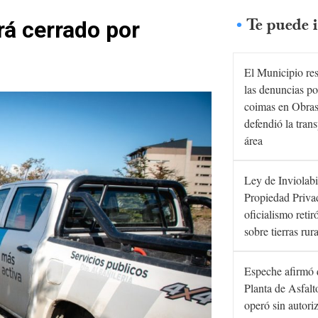
Te puede i
á cerrado por
El Municipio re
las denuncias po
coimas en Obras
defendió la tran
área
Ley de Inviolabi
Propiedad Privad
oficialismo retir
sobre tierras rur
Espeche afirmó 
Planta de Asfal
operó sin autori