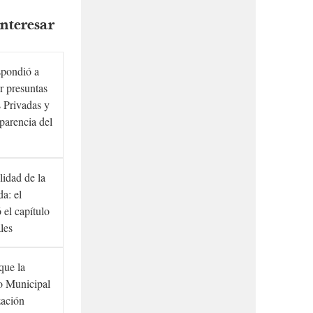
nteresar
spondió a
r presuntas
 Privadas y
sparencia del
lidad de la
a: el
ó el capítulo
ales
que la
to Municipal
zación