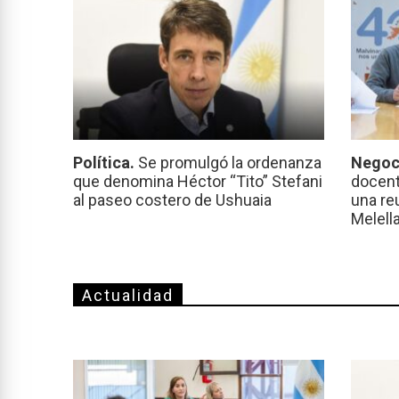
Política.
Se promulgó la ordenanza
Negoc
que denomina Héctor “Tito” Stefani
docent
al paseo costero de Ushuaia
una re
Melell
Actualidad