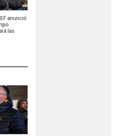
EF anunció
empo
ará las