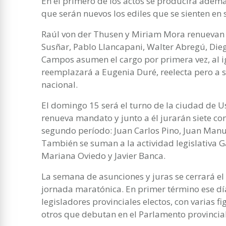
En el primero de los actos se producirá ademá
que serán nuevos los ediles que se sienten en 
Raúl von der Thusen y Miriam Mora renuevan 
Susñar, Pablo Llancapani, Walter Abregú, Diego
Campos asumen el cargo por primera vez, al 
reemplazará a Eugenia Duré, reelecta pero a 
nacional.
El domingo 15 será el turno de la ciudad de U
renueva mandato y junto a él jurarán siete conc
segundo período: Juan Carlos Pino, Juan Ma
También se suman a la actividad legislativa Ga
Mariana Oviedo y Javier Banca.
La semana de asunciones y juras se cerrará el
jornada maratónica. En primer término ese día
legisladores provinciales electos, con varias 
otros que debutan en el Parlamento provincial