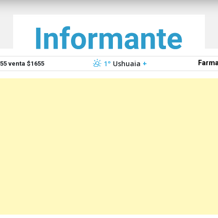
1°
Ushuaia
+
Farma
5 venta $1655