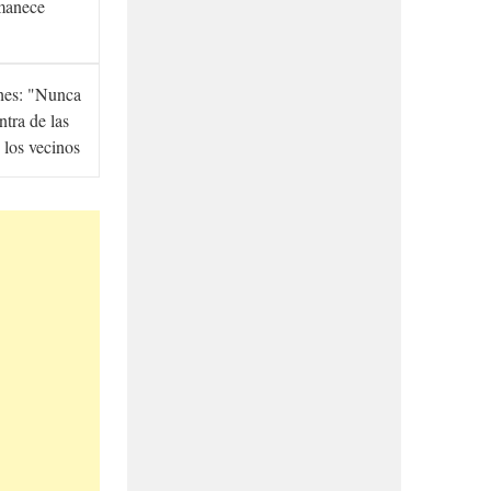
manece
hes: "Nunca
ntra de las
 los vecinos