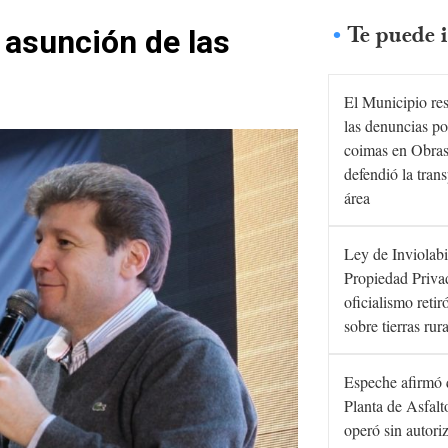
Te puede i
 asunción de las
El Municipio re
las denuncias po
coimas en Obras
defendió la tran
área
Ley de Inviolabi
Propiedad Privad
oficialismo retir
sobre tierras rur
Espeche afirmó 
Planta de Asfal
operó sin autori