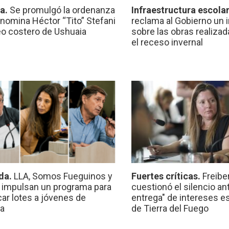
ca.
Se promulgó la ordenanza
Infraestructura escola
nomina Héctor “Tito” Stefani
reclama al Gobierno un 
eo costero de Ushuaia
sobre las obras realiza
el receso invernal
da.
LLA, Somos Fueguinos y
Fuertes críticas.
Freibe
 impulsan un programa para
cuestionó el silencio ant
car lotes a jóvenes de
entrega" de intereses e
a
de Tierra del Fuego