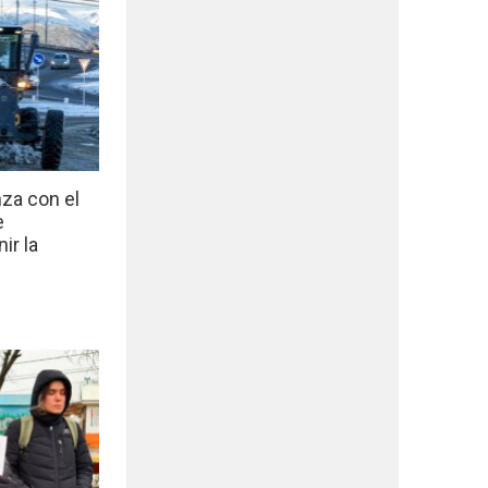
nza con el
e
ir la