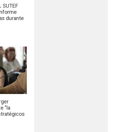
r.
SUTEF
informe
das durante
rger
e "la
stratégicos