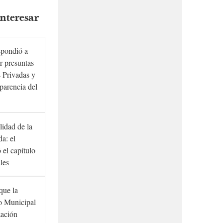
nteresar
spondió a
r presuntas
 Privadas y
sparencia del
lidad de la
a: el
ó el capítulo
ales
que la
to Municipal
zación