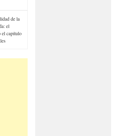
lidad de la
a: el
ó el capítulo
ales