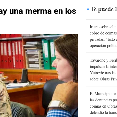
Te puede i
ay una merma en los
Iriarte sobre el 
cobro de coimas
privadas: "Esto 
operación políti
Tavarone y Frei
impulsan la inte
Yutrovic tras la
sobre Obras Pri
El Municipio re
las denuncias po
coimas en Obras
defendió la tran