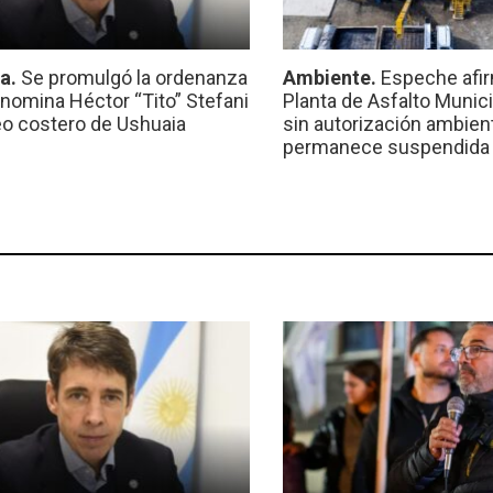
ca.
Se promulgó la ordenanza
Ambiente.
Espeche afir
nomina Héctor “Tito” Stefani
Planta de Asfalto Munic
eo costero de Ushuaia
sin autorización ambient
permanece suspendida