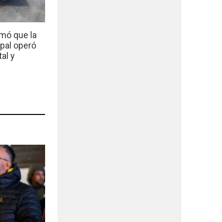
mó que la
ipal operó
al y