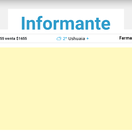
2°
Ushuaia
+
Farma
5 venta $1655