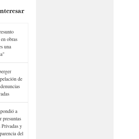
nteresar
presunto
 en obras
es una
ca"
berger
rpelación de
s denuncias
vadas
spondió a
r presuntas
 Privadas y
sparencia del