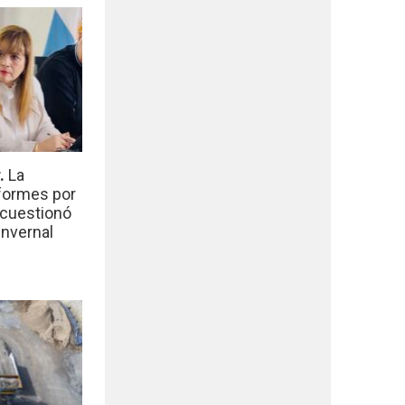
r.
La
nformes por
 cuestionó
invernal