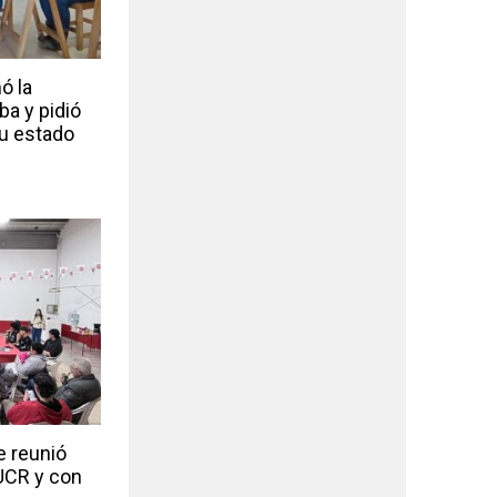
ó la
ba y pidió
u estado
e reunió
 UCR y con