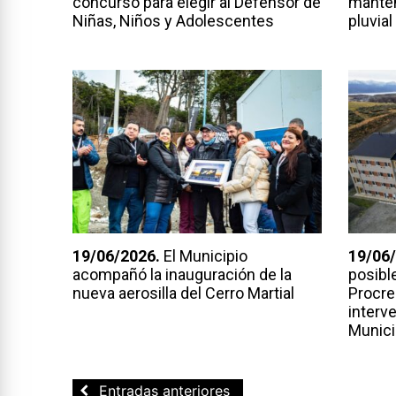
concurso para elegir al Defensor de
manten
Niñas, Niños y Adolescentes
pluvial
19/06/2026.
El Municipio
19/06/
acompañó la inauguración de la
posibl
nueva aerosilla del Cerro Martial
Procre
interve
Munici
Navegación
Entradas anteriores