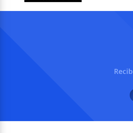
de
entradas
Recib