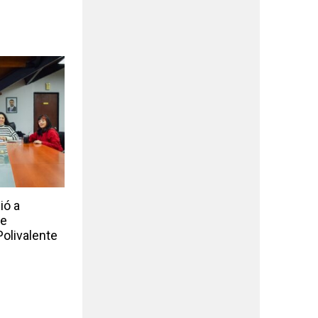
ió a
de
Polivalente