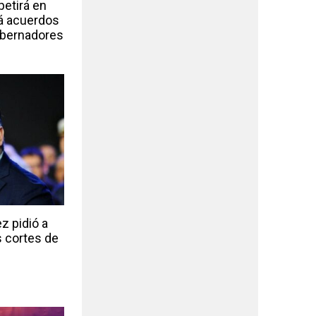
etirá en
rá acuerdos
obernadores
z pidió a
 cortes de