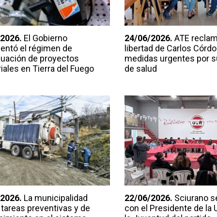
2026.
El Gobierno
24/06/2026.
ATE reclam
entó el régimen de
libertad de Carlos Córdo
uación de proyectos
medidas urgentes por s
iales en Tierra del Fuego
de salud
2026.
La municipalidad
22/06/2026.
Sciurano s
 tareas preventivas y de
con el Presidente de la