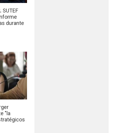
r.
SUTEF
informe
das durante
rger
e "la
stratégicos