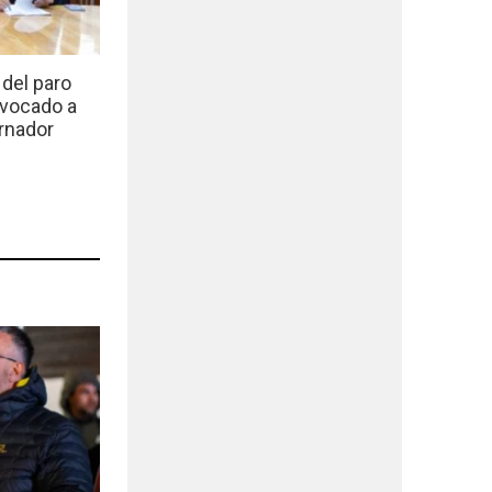
del paro
nvocado a
rnador