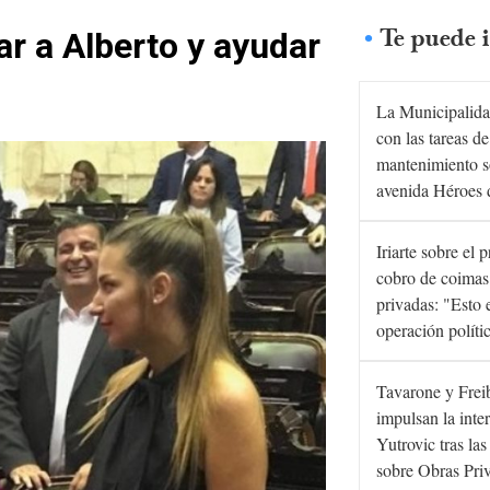
Te puede i
r a Alberto y ayudar
La Municipalida
con las tareas de
mantenimiento s
avenida Héroes 
Iriarte sobre el 
cobro de coimas
privadas: "Esto 
operación políti
Tavarone y Frei
impulsan la inte
Yutrovic tras la
sobre Obras Pri