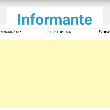
2°
Ushuaia
+
Farmac
0 venta $1770