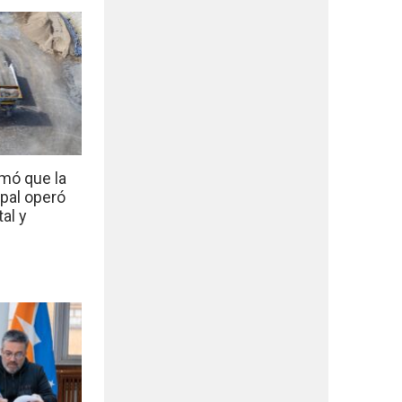
mó que la
ipal operó
al y