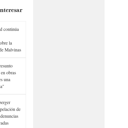
nteresar
d continúa
obre la
de Malvinas
presunto
 en obras
es una
ca"
berger
rpelación de
s denuncias
vadas