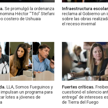
ca.
Se promulgó la ordenanza
Infraestructura escola
nomina Héctor “Tito” Stefani
reclama al Gobierno un 
eo costero de Ushuaia
sobre las obras realiza
el receso invernal
da.
LLA, Somos Fueguinos y
Fuertes críticas.
Freibe
 impulsan un programa para
cuestionó el silencio ant
car lotes a jóvenes de
entrega" de intereses e
a
de Tierra del Fuego