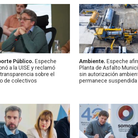
orte Público.
Espeche
Ambiente.
Espeche afir
onó a la UISE y reclamó
Planta de Asfalto Munic
transparencia sobre el
sin autorización ambient
io de colectivos
permanece suspendida